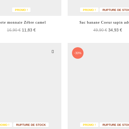
PROMO !
PROMO !
RUPTURE DE STO
orte monnaie Zèbre camel
Sac banane Coeur sapin ad
16,90 €
11,83 €
49,90 €
34,93 €
-30%
ROMO !
RUPTURE DE STOCK
PROMO !
RUPTURE DE STO