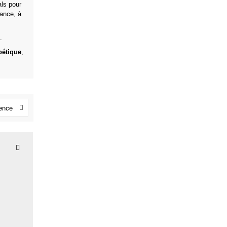
ls pour
gance, à
.
oétique
,
nence