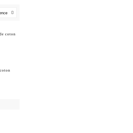
nence
 de coton
 coton