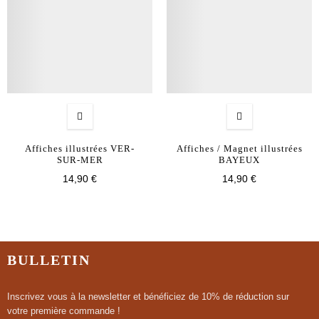
Affiches illustrées VER-
Affiches / Magnet illustrées
SUR-MER
BAYEUX
14,90 €
14,90 €
BULLETIN
Inscrivez vous à la newsletter et bénéficiez de 10% de réduction sur
votre première commande !