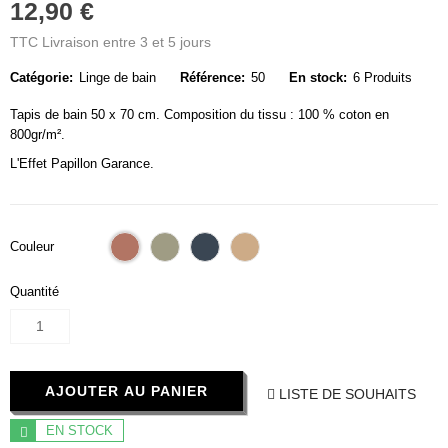
12,90 €
TTC
Livraison entre 3 et 5 jours
Catégorie:
Linge de bain
Référence:
50
En stock:
6 Produits
Tapis de bain 50 x 70 cm. Composition du tissu : 100 % coton en
800gr/m².
L'Effet Papillon Garance.
Terracotta
Romarin
Minuit
Camel
Couleur
Quantité
AJOUTER AU PANIER
LISTE DE SOUHAITS
EN STOCK