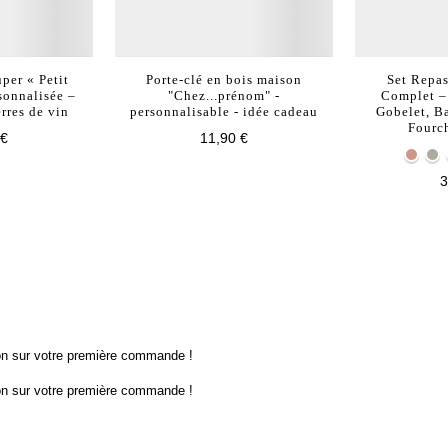
per « Petit
Porte-clé en bois maison
Set Repas
sonnalisée –
"Chez...prénom" -
Complet – 
rres de vin
personnalisable - idée cadeau
Gobelet, Ba
Fourch
 €
11,90 €
3
ion sur votre première commande !
ion sur votre première commande !