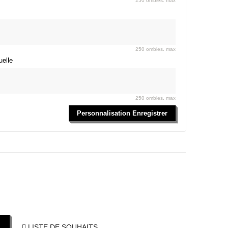
250 ombles. max
250 ombles. max
uelle
250 ombles. max
Personnalisation Enregistrer
LISTE DE SOUHAITS