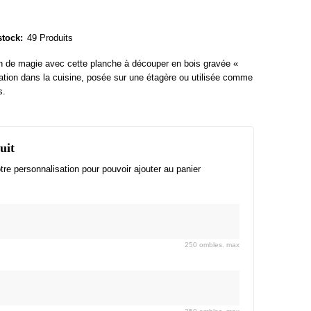
stock:
49 Produits
in de magie avec cette planche à découper en bois gravée «
ration dans la cuisine, posée sur une étagère ou utilisée comme
s.
uit
re personnalisation pour pouvoir ajouter au panier
250 ombles. max