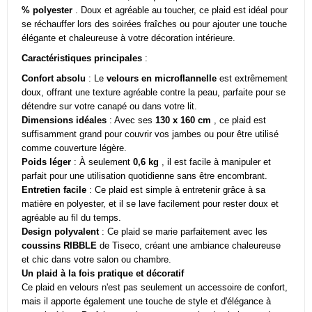
% polyester
. Doux et agréable au toucher, ce plaid est idéal pour
se réchauffer lors des soirées fraîches ou pour ajouter une touche
élégante et chaleureuse à votre décoration intérieure.
Caractéristiques principales
:
Confort absolu
: Le
velours en microflannelle
est extrêmement
doux, offrant une texture agréable contre la peau, parfaite pour se
détendre sur votre canapé ou dans votre lit.
Dimensions idéales
: Avec ses
130 x 160 cm
, ce plaid est
suffisamment grand pour couvrir vos jambes ou pour être utilisé
comme couverture légère.
Poids léger
: À seulement
0,6 kg
, il est facile à manipuler et
parfait pour une utilisation quotidienne sans être encombrant.
Entretien facile
: Ce plaid est simple à entretenir grâce à sa
matière en polyester, et il se lave facilement pour rester doux et
agréable au fil du temps.
Design polyvalent
: Ce plaid se marie parfaitement avec les
coussins RIBBLE
de Tiseco, créant une ambiance chaleureuse
et chic dans votre salon ou chambre.
Un plaid à la fois pratique et décoratif
Ce plaid en velours n'est pas seulement un accessoire de confort,
mais il apporte également une touche de style et d'élégance à