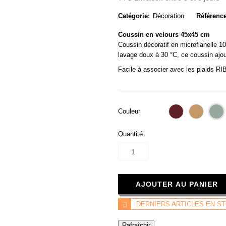
Catégorie:
Décoration
Référence
Coussin en velours 45x45 cm
Coussin décoratif en microflanelle 1
lavage doux à 30 °C, ce coussin ajout
Facile à associer avec les plaids 
Beurre
Camel
Couleur
de
v
pomme
Quantité
AJOUTER AU PANIER
DERNIERS ARTICLES EN S