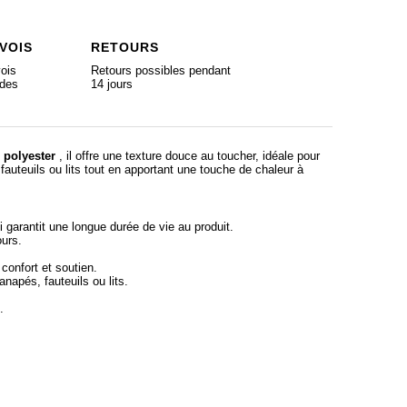
VOIS
RETOURS
ois
Retours possibles pendant
ides
14 jours
 polyester
, il offre une texture douce au toucher, idéale pour
auteuils ou lits tout en apportant une touche de chaleur à
 garantit une longue durée de vie au produit.
ours.
confort et soutien.
napés, fauteuils ou lits.
.