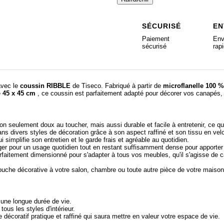
SÉCURISÉ
EN
Paiement
Env
sécurisé
rap
avec le
coussin RIBBLE
de Tiseco. Fabriqué à partir de
microflanelle 100 %
e
45 x 45 cm
, ce coussin est parfaitement adapté pour décorer vos canapés, f
on seulement doux au toucher, mais aussi durable et facile à entretenir, ce qui
ans divers styles de décoration grâce à son aspect raffiné et son tissu en vel
i simplifie son entretien et le garde frais et agréable au quotidien.
ger pour un usage quotidien tout en restant suffisamment dense pour apporter 
arfaitement dimensionné pour s'adapter à tous vos meubles, qu'il s'agisse de ca
touche décorative à votre salon, chambre ou toute autre pièce de votre maison
t une longue durée de vie.
ous les styles d'intérieur.
e décoratif pratique et raffiné qui saura mettre en valeur votre espace de vie.