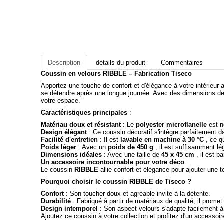
Description
détails du produit
Commentaires
Coussin en velours RIBBLE – Fabrication Tiseco
Apportez une touche de confort et d'élégance à votre intérieur 
se détendre après une longue journée. Avec des dimensions d
votre espace.
Caractéristiques principales
:
Matériau doux et résistant
: Le
polyester microflanelle
est n
Design élégant
: Ce coussin décoratif s'intègre parfaitement d
Facilité d'entretien
: Il est
lavable en machine à 30 °C
, ce qu
Poids léger
: Avec un
poids de 450 g
, il est suffisamment lé
Dimensions idéales
: Avec une taille de
45 x 45 cm
, il est p
Un accessoire incontournable pour votre déco
Le coussin
RIBBLE
allie confort et élégance pour ajouter une 
Pourquoi choisir le coussin RIBBLE de Tiseco ?
Confort
: Son toucher doux et agréable invite à la détente.
Durabilité
: Fabriqué à partir de matériaux de qualité, il prome
Design intemporel
: Son aspect velours s'adapte facilement à t
Ajoutez ce coussin à votre collection et profitez d'un accessoir