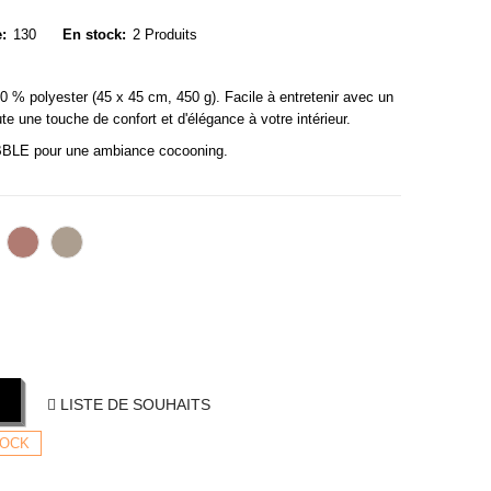
:
130
En stock:
2 Produits
00 % polyester (45 x 45 cm, 450 g). Facile à entretenir avec un
e une touche de confort et d'élégance à votre intérieur.
RIBBLE pour une ambiance cocooning.
Sauge
Roux
Taupe
ert
LISTE DE SOUHAITS
TOCK