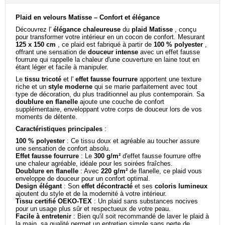
Plaid en velours Matisse – Confort et élégance
Découvrez l'
élégance chaleureuse
du
plaid Matisse
, conçu
pour transformer votre intérieur en un cocon de confort. Mesurant
125 x 150 cm
, ce plaid est fabriqué à partir de
100 % polyester
,
offrant une sensation de
douceur intense
avec un effet fausse
fourrure qui rappelle la chaleur d'une couverture en laine tout en
étant léger et facile à manipuler.
Le
tissu tricoté
et l'
effet fausse fourrure
apportent une texture
riche et un
style moderne
qui se marie parfaitement avec tout
type de décoration, du plus traditionnel au plus contemporain. Sa
doublure en flanelle
ajoute une couche de confort
supplémentaire, enveloppant votre corps de douceur lors de vos
moments de détente.
Caractéristiques principales
:
100 % polyester
: Ce tissu doux et agréable au toucher assure
une sensation de confort absolu.
Effet fausse fourrure
: Le
300 g/m²
d'effet fausse fourrure offre
une chaleur agréable, idéale pour les soirées fraîches.
Doublure en flanelle
: Avec
220 g/m²
de flanelle, ce plaid vous
enveloppe de douceur pour un confort optimal.
Design élégant
: Son
effet décontracté
et ses
coloris lumineux
ajoutent du style et de la modernité à votre intérieur.
Tissu certifié OEKO-TEX
: Un plaid sans substances nocives
pour un usage plus sûr et respectueux de votre peau.
Facile à entretenir
: Bien qu'il soit recommandé de laver le plaid à
la main, sa qualité permet un entretien simple sans perte de