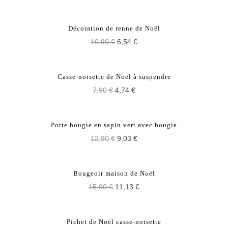
PROMO !
Décoration de renne de Noël
10,90 €
6,54 €
PROMO !
Casse-noisette de Noël à suspendre
7,90 €
4,74 €
PROMO !
Porte bougie en sapin vert avec bougie
12,90 €
9,03 €
PROMO !
Bougeoir maison de Noël
15,90 €
11,13 €
PROMO !
Pichet de Noël casse-noisette