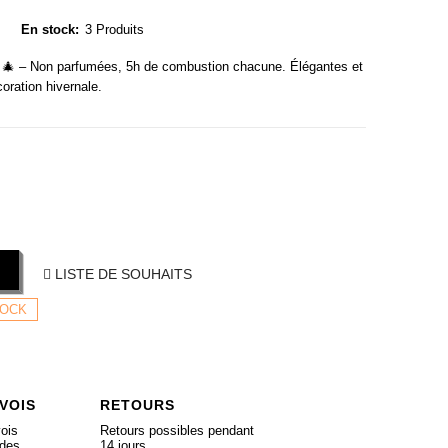
En stock:
3 Produits
nc 🎄 – Non parfumées, 5h de combustion chacune. Élégantes et
coration hivernale.
LISTE DE SOUHAITS
TOCK
VOIS
RETOURS
ois
Retours possibles pendant
ides
14 jours