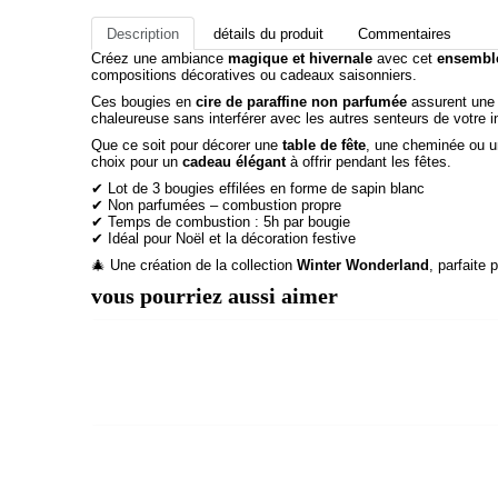
Description
détails du produit
Commentaires
Créez une ambiance
magique et hivernale
avec cet
ensemble
compositions décoratives ou cadeaux saisonniers.
Ces bougies en
cire de paraffine non parfumée
assurent une 
chaleureuse sans interférer avec les autres senteurs de votre in
Que ce soit pour décorer une
table de fête
, une cheminée ou u
choix pour un
cadeau élégant
à offrir pendant les fêtes.
✔ Lot de 3 bougies effilées en forme de sapin blanc
✔ Non parfumées – combustion propre
✔ Temps de combustion : 5h par bougie
✔ Idéal pour Noël et la décoration festive
🎄 Une création de la collection
Winter Wonderland
, parfaite
vous pourriez aussi aimer
-30%
-40%