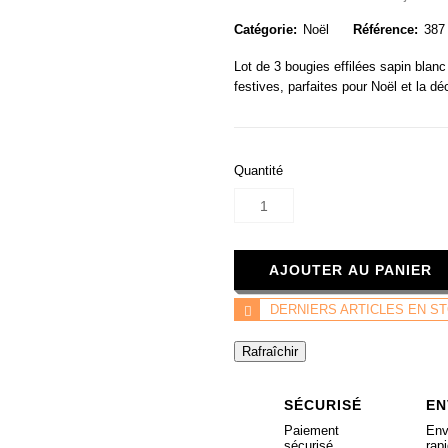
Catégorie:
Noël
Référence:
387
Lot de 3 bougies effilées sapin bla
festives, parfaites pour Noël et la dé
Quantité
AJOUTER AU PANIER
DERNIERS ARTICLES EN S
SÉCURISÉ
EN
Paiement
Env
sécurisé
rap