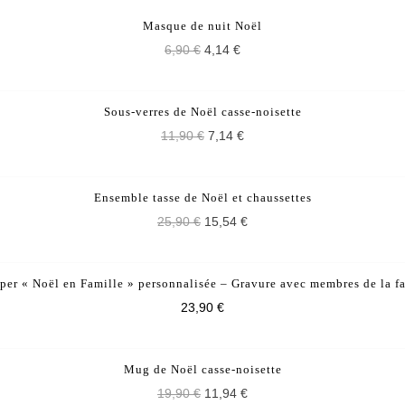
Masque de nuit Noël
6,90 €
4,14 €
PROMO !
Sous-verres de Noël casse-noisette
11,90 €
7,14 €
PROMO !
Ensemble tasse de Noël et chaussettes
25,90 €
15,54 €
per « Noël en Famille » personnalisée – Gravure avec membres de la f
23,90 €
PROMO !
Mug de Noël casse-noisette
19,90 €
11,94 €